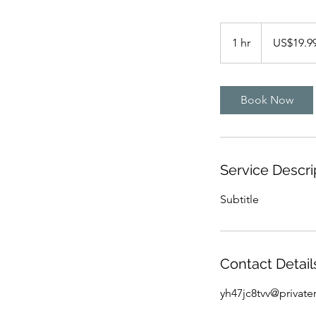
19.99
US
1 hr
1
US$19.9
dollars
h
Book Now
Service Descri
Subtitle
Contact Detail
yh47jc8tvv@private