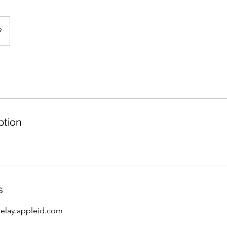
9
ption
s
relay.appleid.com